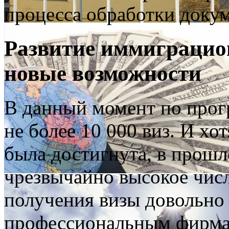
процесса обработки докум
Развитие иммиграцио
новые возможности
В данный момент по прог
не более 10 000 виз. И хо
была достигнута, в прошл
чрезвычайно высокое чис
получения визы довольно 
профессиональным фирм