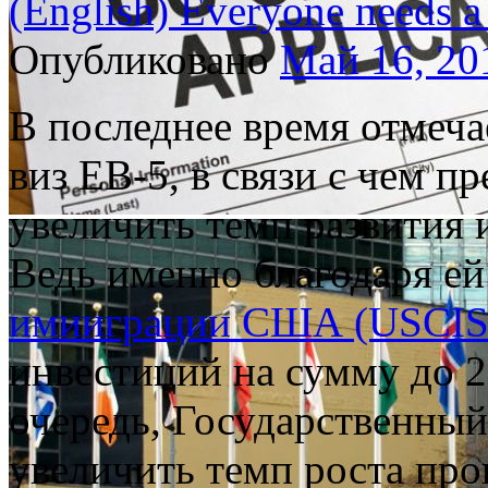
(English) Everyone needs a
Опубликовано
Май 16, 20
В последнее время отмеча
виз EB-5, в связи с чем п
увеличить темп развити
Ведь именно благодаря е
имииграции США (USCIS
инвестиций на сумму до 
очередь, Государственны
увеличить темп роста пр