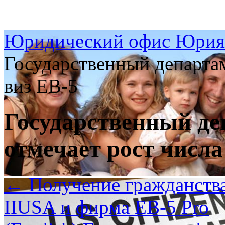
Юридический офис Юрия
Государственный департа
виз EB-5
Государственный д
отмечает рост числа
←
Получение гражданства
IIUSA и фирма EB-5 Pro